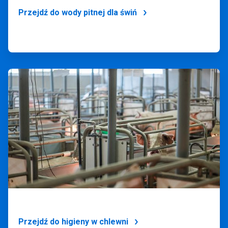
Przejdź do wody pitnej dla świń
ArticleTile
2
dla
4
Przejdź do higieny w chlewni