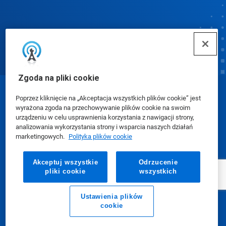
Zgoda na pliki cookie
© Ecolab Inc. 2025
Poprzez kliknięcie na „Akceptacja wszystkich plików cookie” jest
wyrażona zgoda na przechowywanie plików cookie na swoim
urządzeniu w celu usprawnienia korzystania z nawigacji strony,
Karty charakterystyki (SDS)
|
Polityka prywatności
|
analizowania wykorzystania strony i wsparcia naszych działań
marketingowych.
Polityka plików cookie
Warunki użytkowania
Akceptuj wszystkie
Odrzucenie
pliki cookie
wszystkich
Ustawienia plików
cookie
E-mail
Zadzwoń do nas