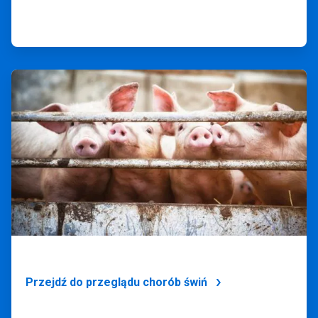
ArticleTile
3
dla
4
Przejdź do przeglądu chorób świń