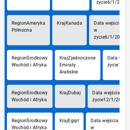
6/1/2017
Ameryka
Kanada
Północna
6/1/2017
Środkowy
Zjednoczone
Wschód i Afryka
Emiraty
12/1
Arabskie
Środkowy
Dubaj
Wschód i Afryka
12/1/2017
Środkowy
Egipt
Wschód i Afryka