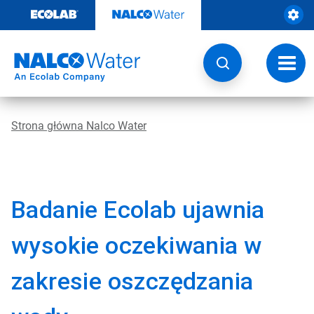
Przejdź
do
zawartości
Przeł
nawig
Strona główna Nalco Water
Badanie Ecolab ujawnia
wysokie oczekiwania w
zakresie oszczędzania