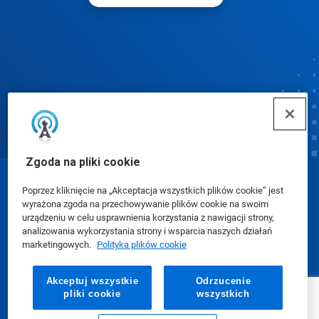
Zgoda na pliki cookie
© Ecolab Inc. 2025
Poprzez kliknięcie na „Akceptacja wszystkich plików cookie” jest
wyrażona zgoda na przechowywanie plików cookie na swoim
urządzeniu w celu usprawnienia korzystania z nawigacji strony,
Karty charakterystyki (SDS)
|
Polityka prywatności
|
analizowania wykorzystania strony i wsparcia naszych działań
marketingowych.
Polityka plików cookie
Warunki użytkowania
Akceptuj wszystkie
Odrzucenie
pliki cookie
wszystkich