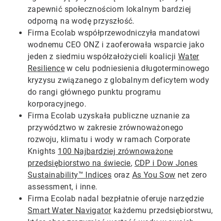
zapewnić społecznościom lokalnym bardziej
odporną na wodę przyszłość.
Firma Ecolab współprzewodniczyła mandatowi
wodnemu CEO ONZ i zaoferowała wsparcie jako
jeden z siedmiu współzałożycieli koalicji
Water
Resilience
w celu podniesienia długoterminowego
kryzysu związanego z globalnym deficytem wody
do rangi głównego punktu programu
korporacyjnego.
Firma Ecolab uzyskała publiczne uznanie za
przywództwo w zakresie zrównoważonego
rozwoju, klimatu i wody w ramach Corporate
Knights
100 Najbardziej zrównoważone
przedsiębiorstwo na świecie
,
CDP i Dow Jones
Sustainability™ Indices
oraz
As You Sow
net zero
assessment, i inne.
Firma Ecolab nadal bezpłatnie oferuje narzędzie
Smart Water Navigator
każdemu przedsiębiorstwu,