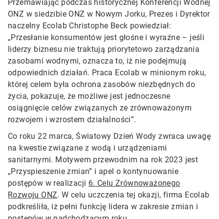
Przemawiając podczas historycznej Konferencji Wodnej
ONZ w siedzibie ONZ w Nowym Jorku, Prezes i Dyrektor
naczelny Ecolab Christophe Beck powiedział:
„Przesłanie konsumentów jest głośne i wyraźne – jeśli
liderzy biznesu nie traktują priorytetowo zarządzania
zasobami wodnymi, oznacza to, iż nie podejmują
odpowiednich działań. Praca Ecolab w minionym roku,
której celem była ochrona zasobów niezbędnych do
życia, pokazuje, że możliwe jest jednoczesne
osiągnięcie celów związanych ze zrównoważonym
rozwojem i wzrostem działalności”.
Co roku 22 marca, Światowy Dzień Wody zwraca uwagę
na kwestie związane z wodą i urządzeniami
sanitarnymi. Motywem przewodnim na rok 2023 jest
„Przyspieszenie zmian” i apel o kontynuowanie
postępów w realizacji
6. Celu Zrównoważonego
Rozwoju ONZ
. W celu uczczenia tej okazji, firma Ecolab
podkreśliła, iż pełni funkcję lidera w zakresie zmian i
postępów w nadchodzącym roku.