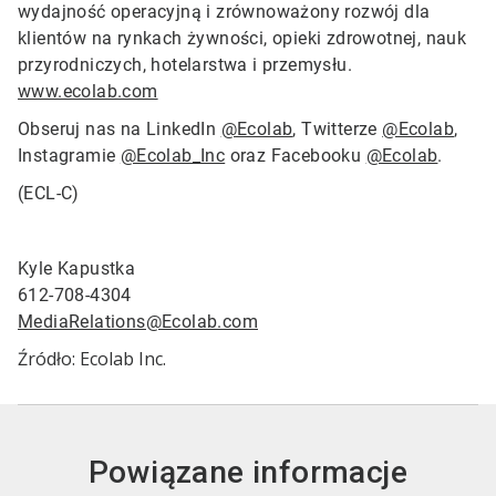
wydajność operacyjną i zrównoważony rozwój dla
klientów na rynkach żywności, opieki zdrowotnej, nauk
przyrodniczych, hotelarstwa i przemysłu.
www.ecolab.com
Obseruj nas na LinkedIn
@Ecolab
, Twitterze
@Ecolab
,
Instagramie
@Ecolab_Inc
oraz Facebooku
@Ecolab
.
(ECL-C)
Kyle Kapustka
612-708-4304
MediaRelations@Ecolab.com
Źródło: Ecolab Inc.
Powiązane informacje