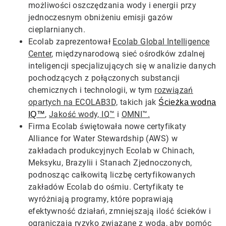
możliwości oszczędzania wody i energii przy
jednoczesnym obniżeniu emisji gazów
cieplarnianych.
Ecolab zaprezentował
Ecolab Global Intelligence
Center
, międzynarodową sieć ośrodków zdalnej
inteligencji specjalizujących się w analizie danych
pochodzących z połączonych substancji
chemicznych i technologii, w tym
rozwiązań
opartych na ECOLAB3D,
takich jak
Ścieżka wodna
,
Jakość wody, IQ™
i
OMNI™.
IQ
™
Firma Ecolab świętowała nowe certyfikaty
Alliance for Water Stewardship (AWS) w
zakładach produkcyjnych Ecolab w Chinach,
Meksyku, Brazylii i Stanach Zjednoczonych,
podnosząc całkowitą liczbę certyfikowanych
zakładów Ecolab do ośmiu. Certyfikaty te
wyróżniają programy, które poprawiają
efektywność działań, zmniejszają ilość ścieków i
ograniczają ryzyko związane z wodą, aby pomóc