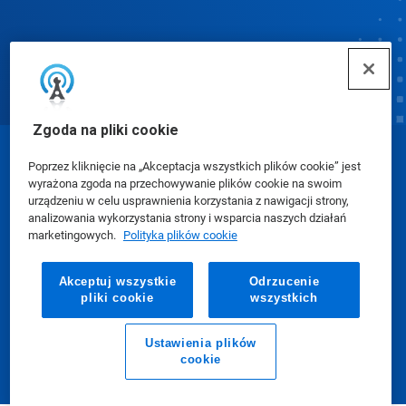
Zgoda na pliki cookie
© Ecolab Inc. 2025
Poprzez kliknięcie na „Akceptacja wszystkich plików cookie” jest
wyrażona zgoda na przechowywanie plików cookie na swoim
urządzeniu w celu usprawnienia korzystania z nawigacji strony,
Karty charakterystyki (SDS)
|
Polityka prywatności
|
analizowania wykorzystania strony i wsparcia naszych działań
marketingowych.
Polityka plików cookie
Warunki użytkowania
Akceptuj wszystkie
Odrzucenie
pliki cookie
wszystkich
Ustawienia plików
cookie