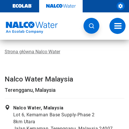
Przejdź
do
zawartości
Przeł
nawig
Strona główna Nalco Water
Nalco Water Malaysia
Terengganu, Malaysia
Nalco Water, Malaysia
Lot 6, Kemaman Base Supply-Phase 2
8km Utara
Jalan Kemaman, Terengganu, Malaysia 24007