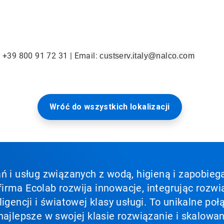
: +39 800 91 72 31 | Email:
custserv.italy@nalco.com
Wróć do wszystkich lokalizacji
ń i usług związanych z wodą, higieną i zapobieg
irma Ecolab rozwija innowacje, integrując rozwi
ligencji i światowej klasy usługi. To unikalne p
najlepsze w swojej klasie rozwiązanie i skalowan