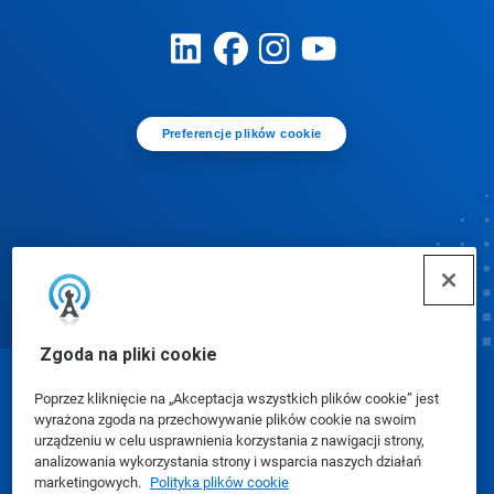
Preferencje plików cookie
Zgoda na pliki cookie
© Ecolab Inc. 2025
Poprzez kliknięcie na „Akceptacja wszystkich plików cookie” jest
wyrażona zgoda na przechowywanie plików cookie na swoim
urządzeniu w celu usprawnienia korzystania z nawigacji strony,
Karty charakterystyki (SDS)
|
Polityka prywatności
|
analizowania wykorzystania strony i wsparcia naszych działań
marketingowych.
Polityka plików cookie
Warunki użytkowania