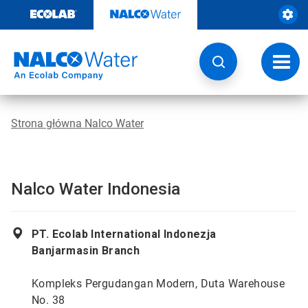
Przejdź
do
zawartości
Przeł
nawig
Strona główna Nalco Water
Nalco Water Indonesia
PT. Ecolab International Indonezja
Banjarmasin Branch
Kompleks Pergudangan Modern, Duta Warehouse
No. 38